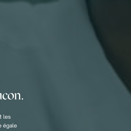
acon.
t les
e égale