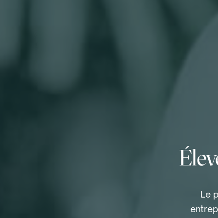
Élev
Le p
entrep